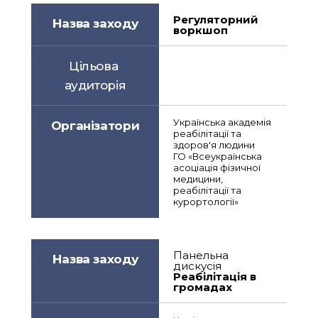
Регуляторний 
Назва заходу
воркшоп
Цільова 
аудиторія
Українська академія 
Організатори
реабілітації та 
здоров'я людини
ГО «Всеукраїнська 
асоціація фізичної 
медицини, 
реабілітації та 
курортології» 
Панельна 
Назва заходу
дискусія
Реабілітація в 
громадах