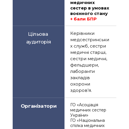
медичних 
сестер в умовах 
воєнного стану
+ бали БПР
Керівники 
Цільова 
медсестринськи
аудиторія
х служб, сестри 
медичні старші, 
сестри медичні, 
фельдшери, 
лаборанти 
закладів 
охорони 
здоров’я.
ГО «Асоціація 
Організатори
медичних сестер 
України»
ГО «Національна 
спілка медичних 