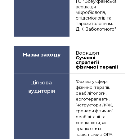
ГО "Всеукраїнська 
асоціація 
мікробіологів, 
епідеміологів та 
паразитологів ім. 
Д.К. Заболотного"
Воркшоп
Назва заходу
Сучасні 
стратегії 
фізичної терапії
Фахівці у сфері 
Цільова 
фізичної терапії, 
аудиторія
реабілітологи, 
ерготерапевти, 
інструктори ЛФК, 
тренери фізичної 
реабілітації та 
спеціалісти, які 
працюють із 
пацієнтами з ОРА-