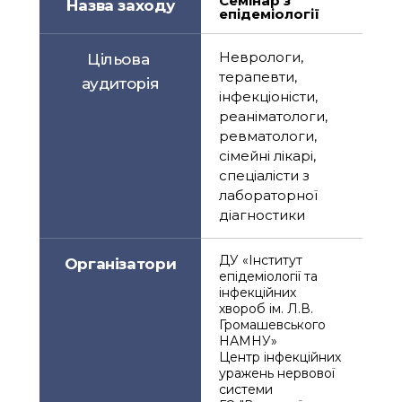
Семінар з 
Назва заходу
епідеміології
Неврологи, 
Цільова 
терапевти, 
аудиторія
інфекціоністи, 
реаніматологи, 
ревматологи, 
сімейні лікарі, 
спеціалісти з 
лабораторної 
діагностики
ДУ «Інститут 
Організатори
епідеміології та 
інфекційних 
хвороб ім. Л.В. 
Громашевського 
НАМНУ»
Центр інфекційних 
уражень нервової 
системи