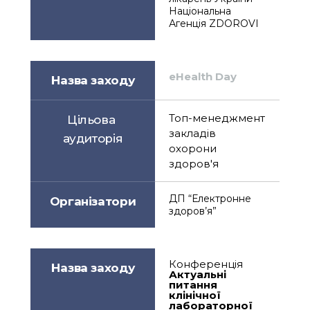
Національна 
Агенція ZDOROVI
eHealth Day
Назва заходу
Топ-менеджмент 
Цільова 
закладів 
аудиторія
охорони 
здоров'я
ДП “Електронне 
Організатори
здоров’я”
Конференція
Назва заходу
Актуальні 
питання 
клінічної 
лабораторної 