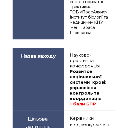
сестер приватної 
практики»
ТОВ «ПресАлянс»
Інститут біології та 
медицини» КНУ 
імені Тараса 
Шевченка
Науково-
Назва заходу
практична 
конференція
Розвиток 
національної 
системи  крові: 
управління 
контроль та 
координація
+ бали БПР
Керівники 
Цільова 
відділень, фахівці 
аудиторія