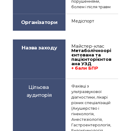
порушеннями, 
болем і після травм
Медіспорт
Організатори
Майстер-клас
Назва заходу
Метаболічноорі
єнтована та 
пацієнторієнтов
ана УЗД
+ бали БПР
Фахівці з 
Цільова 
ультразвукової 
аудиторія
діагностики, лікарі 
різних спеціалізацій 
(Акушерство і 
гінекологія, 
Анестезіологія, 
Гастроентерологія, 
Ендокринологія, 