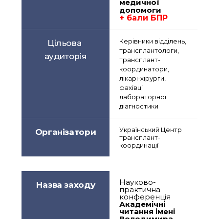
медичної 
допомоги
+ бали БПР
Керівники відділень, 
Цільова 
трансплантологи, 
аудиторія
трансплант-
координатори, 
лікарі-хірурги, 
фахівці 
лабораторної 
діагностики
Український Центр 
Організатори
трансплант-
координації
Науково-
Назва заходу
практична 
конференція 
Академічні 
читання імені 
Володимира 