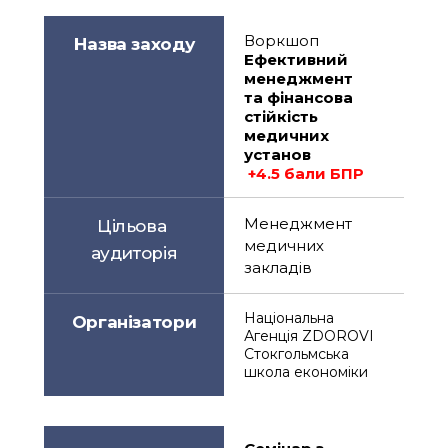
Воркшоп
Назва заходу
Ефективний 
менеджмент 
та фінансова 
стійкість 
медичних 
установ
 +4.5 бали БПР
Менеджмент 
Цільова 
медичних 
аудиторія
закладів
Національна 
Організатори
Агенція ZDOROVI
Стокгольмська 
школа економіки