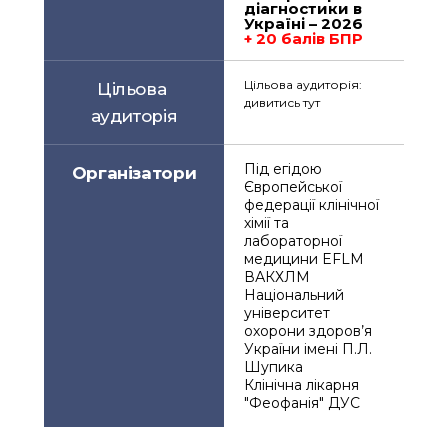
діагностики в 
Україні – 2026
+ 20 балів БПР
Цільова аудиторія: 
Цільова 
дивитись тут
аудиторія
Під егідою 
Організатори
Європейської 
федерації клінічної 
хімії та 
лабораторної 
медицини EFLM
ВАКХЛМ
Національний 
університет 
охорони здоров’я 
України імені П.Л. 
Шупика
Клінічна лікарня 
"Феофанія" ДУС