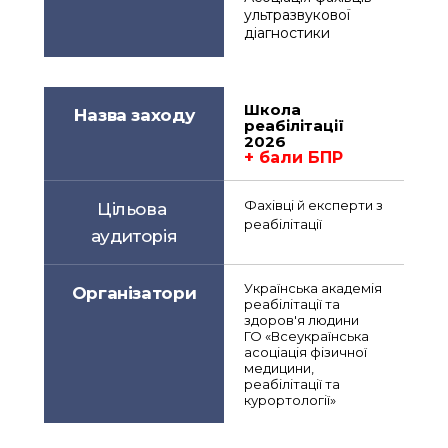
ультразвукової 
діагностики
Школа 
Назва заходу
реабілітації 
2026
+ бали БПР
Фахівці й експерти з 
Цільова 
реабілітації
аудиторія
Українська академія 
Організатори
реабілітації та 
здоров'я людини
ГО «Всеукраїнська 
асоціація фізичної 
медицини, 
реабілітації та 
курортології» 