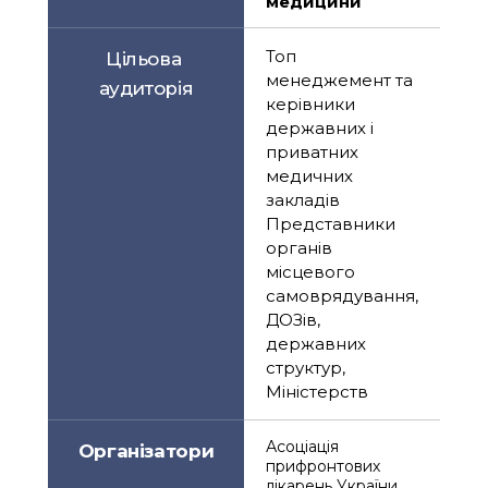
медицини  
Топ 
Цільова 
менеджемент та 
аудиторія
керівники 
державних і 
приватних 
медичних 
закладів 
Представники 
органів 
місцевого 
самоврядування, 
ДОЗів, 
державних 
структур, 
Міністерств
Асоціація 
Організатори
прифронтових 
лікарень України