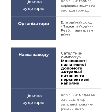
Керівники громад, 
Цільова 
керівники медичних 
аудиторія
закладів громад
Благодійний фонд 
Організатори
«Пацієнти України»
Реабілітація травм 
війни
Сателітний 
Назва заходу
симпозіум
Можливості 
паліативної 
допомоги. 
Актуальні 
питання та 
перспективні 
напрями
Керівники медичних 
Цільова 
закладів, лікарі 
аудиторія
загальної практики 
(сімейні лікарі)