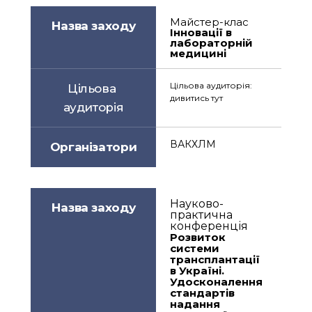
Майстер-клас
Назва заходу
Інновації в 
лабораторній 
медицині 
Цільова аудиторія: 
Цільова 
дивитись тут
аудиторія
ВАКХЛМ
Організатори
Науково-
Назва заходу
практична 
конференція 
Розвиток 
системи 
трансплантації 
в Україні. 
Удосконалення 
стандартів 
надання 