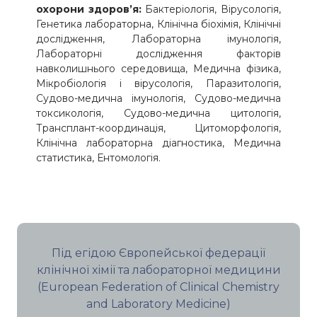
охорони здоров’я:
Бактеріологія, Вірусологія,
Генетика лабораторна, Клінічна біохімія, Клінічні
дослідження, Лабораторна імунологія,
Лабораторні дослідження факторів
навколишнього середовища, Медична фізика,
Мікробіологія і вірусологія, Паразитологія,
Судово-медична імунологія, Судово-медична
токсикологія, Судово-медична цитологія,
Трансплант-координація, Цитоморфологія,
Клінічна лабораторна діагностика, Медична
статистика, Ентомологія.
Під егідою Європейської федерації
клінічної хімії та лабораторної медицини
(European Federation of Clinical Chemistry
and Laboratory Medicine)