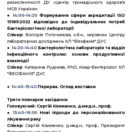
резистентності ДУ «Центр громадського здоров’я
МОЗ України»
●
14:00–14:20
Формування сфери акредитації ISO
15189:2022 відповідно до індивідуальних потреб
бактеріологічної лабораторії
Спікер:
Вікторія Поточилова, к.б.н., керівник Центру
лабораторних досліджень КЛ "Феофанія" ДУС
●
14:20–14:40
Бактеріологічна лабораторія та відділ
інфекційного контролю: основи продуктивної
взаємодії
Спікер
: Катерина Руднєва, PhD, лікар-бактеріолог КЛ
"ФЕОФАНІЯ" ДУС
●
14:40–15:40
Перерва. Огляд виставки
Третє пленарне засідання
Головуючий: Сергій Клименко, д.мед.н., проф.
●
15:40–16:00
Нові підходи до персоналізованого
лікування раку
Спікер:
Сергій Клименко, д.мед.н., проф., Президент