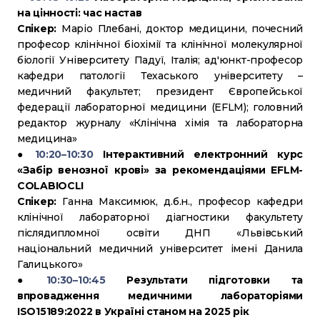
на цінності: час настав
Спікер:
Маріо Плебані, доктор медицини, почесний
професор клінічної біохімії та клінічної молекулярної
біології Університету Падуї, Італія; ад'юнкт-професор
кафедри патології Техаського університету –
медичний факультет; президент Європейської
федерації лабораторної медицини (EFLM); головний
редактор журналу «Клінічна хімія та лабораторна
медицина»
●
10:20–10:30
Інтерактивний електронний курс
«Забір венозної крові» за рекомендаціями EFLM-
COLABIOCLI
Спікер:
Ганна Максимюк, д.б.н., професор кафедри
клінічної лабораторної діагностики факультету
післядипломної освіти ДНП «Львівський
національний медичний університет імені Данила
Галицького»
●
10:30–10:45
Результати підготовки та
впровадження медичними лабораторіями
ISO15189:2022 в Україні станом на 2025 рік