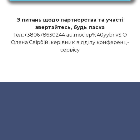
З питань щодо партнерства та участі
звертайтесь, будь ласка
Тел.:+380678630244 au.moc.ep%40yybrivS.O
Олена Свірбій, керівник відділу конференц-
сервісу