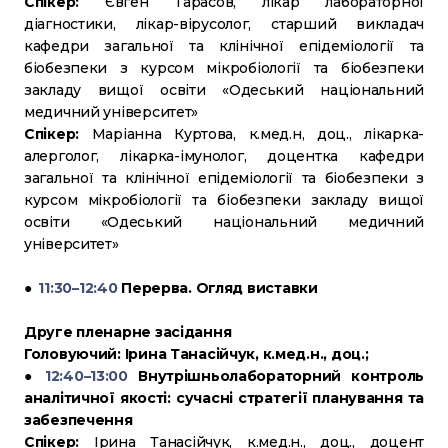
Спікер:
Євген Тарасов, лікар лабораторної
діагностики, лікар-вірусолог, старший викладач
кафедри загальної та клінічної епідеміології та
біобезпеки з курсом мікробіології та біобезпеки
закладу вищої освіти «Одеський національний
медичний університет»
Спікер:
Маріанна Куртова, к.мед.н, доц., лікарка-
алерголог, лікарка-імунолог, доцентка кафедри
загальної та клінічної епідеміології та біобезпеки з
курсом мікробіології та біобезпеки закладу вищої
освіти «Одеський національний медичний
університет»
●
11:30–12:40
Перерва. Огляд виставки
Друге пленарне засідання
Головуючий: Ірина Танасійчук, к.мед.н., доц.;
●
12:40–13:00
Внутрішньолабораторний контроль
аналітичної якості: сучасні стратегії планування та
забезпечення
Спікер:
Ірина Танасійчук, к.мед.н., доц., доцент