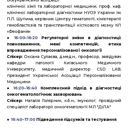
Всеукраїнської асоціації
клінічної хімії та лабораторної медицини, проф. каф.
клінічної лабораторної діагностики НУОЗ України ім.
П.Л. Шупика, керівник Центру гематології, хіміотерапії
гемобластозів та трансплантації кісткового мозку КЛ
«Феофанія»
●
16:00–16:20
Регуляторні зміни в діагностиці:
повноваження, межі компетенцій, етика
впровадження персоналізованої онкології
Спікер:
Оксана Сулаєва, д.мед.н., професор, завідувач
кафедри патології Київського Медичного
Університету, медичний директор CSD LAB,
президент Української Асоціації Персоналізованої
Медицини
●
16:20–16:40
Комплексний підхід в діагностиці
онкогематологічних захворювань
Спікер:
Наталія Голярник, к.б.н., імунолог, провідний
спеціаліст лабораторії онкогематології МЛ "ДІЛА"
●
16:40–17:00
Підведення підсумків та тестування