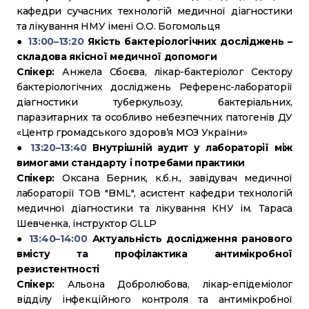
кафедри сучасних технологій медичної діагностики
та лікування НМУ імені О.О. Богомольця
●
13:00–13:20
Якість бактеріологічних досліджень –
складова якісної медичної допомоги
Спікер:
Анжела Сбоєва, лікар-бактеріолог Сектору
бактеріологічних досліджень Референс-лабораторії
діагностики туберкульозу, бактеріальних,
паразитарних та особливо небезпечних патогенів ДУ
«Центр громадського здоров’я МОЗ України»
●
13:20–13:40
Внутрішній аудит у лабораторії між
вимогами стандарту і потребами практики
Спікер:
Оксана Берник, к.б.н., завідувач медичної
лабораторії ТОВ "BML", асистент кафедри технологій
медичної діагностики та лікування КНУ ім. Тараса
Шевченка, інструктор GLLP
●
13:40–14:00
Актуальність дослідження ранового
вмісту та профілактика антимікробної
резистентності
Спікер:
Альона Добролюбова, лікар-епідеміолог
відділу інфекційного контроля та антимікробної