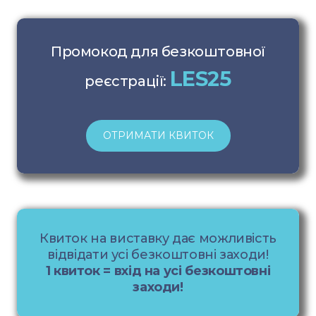
Промокод для безкоштовної
LES25
реєстрації:
ОТРИМАТИ КВИТОК
Квиток на виставку дає можливість
відвідати усі безкоштовні заходи!
1 квиток = вхід на усі безкоштовні
заходи!