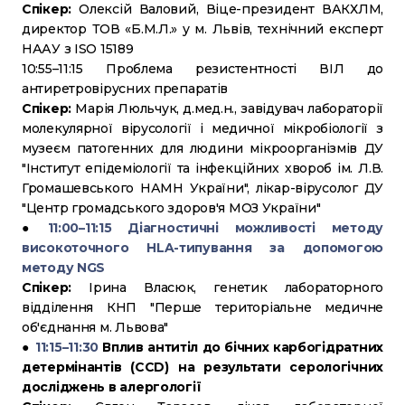
Спікер:
Олексій Валовий, Віце-президент ВАКХЛМ,
директор ТОВ «Б.М.Л.» у м. Львів, технічний експерт
НААУ з ISO 15189
10:55–11:15 Проблема резистентності ВІЛ до
антиретровірусних препаратів
Спікер:
Марія Люльчук, д.мед.н., завідувач лабораторії
молекулярної вірусології і медичної мікробіології з
музеєм патогенних для людини мікроорганізмів ДУ
"Інститут епідеміології та інфекційних хвороб ім. Л.В.
Громашевського НАМН України", лікар-вірусолог ДУ
"Центр громадського здоров'я МОЗ України"
●
11:00–11:15 Діагностичні можливості методу
високоточного HLA-типування за допомогою
методу NGS
Спікер:
Ірина Власюк, генетик лабораторного
відділення КНП "Перше територіальне медичне
об'єднання м. Львова"
●
11:15–11:30
Вплив антитіл до бічних карбогідратних
детермінантів (CCD) на результати серологічних
досліджень в алергології