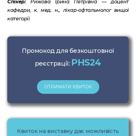
Спікер:
Рижова Ірина Петрівна — доцент
кафедри, к. мед. н., лікар-офтальмолог вищої
категорії
Промокод для безкоштовної
PHS24
реєстрації:
ОТРИМАТИ КВИТОК
Квиток на виставку дає можливість