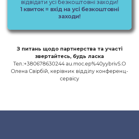
відвідати усі безкоштовні заходи!
1 квиток = вхід на усі безкоштовні
заходи!
З питань щодо партнерства та участі
звертайтесь, будь ласка
Тел.:+380678630244 au.moc.ep%40yybrivS.O
Олена Свірбій, керівник відділу конференц-
сервісу