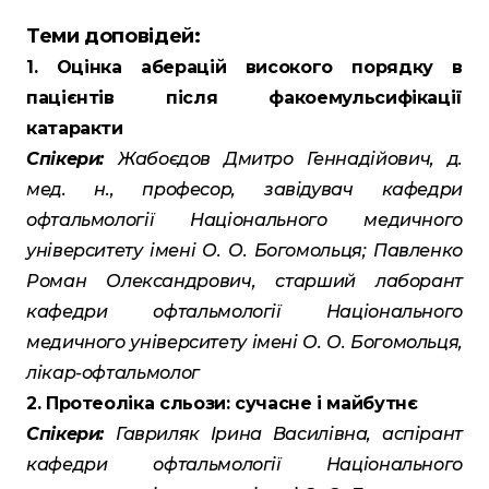
Теми доповідей:
1. Оцінка аберацій високого порядку в
пацієнтів після факоемульсифікації
катаракти
Спікери:
Жабоєдов Дмитро Геннадійович, д.
мед. н., професор, завідувач кафедри
офтальмології Національного медичного
університету імені О. О. Богомольця; Павленко
Роман Олександрович, старший лаборант
кафедри офтальмології Національного
медичного університету імені О. О. Богомольця,
лікар-офтальмолог
2. Протеоліка сльози: сучасне і майбутнє
Спікери:
Гавриляк Ірина Василівна, аспірант
кафедри офтальмології Національного