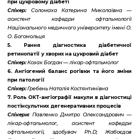
при цукровому діабеті
Спікер:
Соломаха Катерина Миколаївна —
асистент кафедри офтальмології
Національного медичного університету імені О.
О. Богомольця
5. Рання діагностика діабетичної
ретинопатії у хворих на цукровий діабет
Спікер:
Козак Богдан — лікар-офтальмолог
6. Ангіогений баланс рогівки та його зміни
при патології
Спікер:
Гребень Наталія Костянтинівна
7. Роль ОКТ-ангіографії макули в діагностиці
постінсультних дегенеративних процесів
Спікери:
Павленко Дмитро Олександрович —
лікар-офтальмолог, асистент кафедри
офтальмології, здобувач Ph.D; Жабоєдов