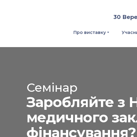
30 Вере
Про виставку
Учасн
Семінар
Заробляйте з H
медичного зак
фінансування?