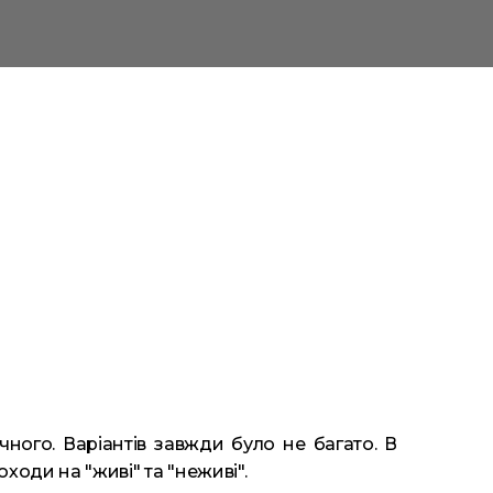
ного. Варіантів завжди було не багато. В
ходи на "живі" та "неживі".