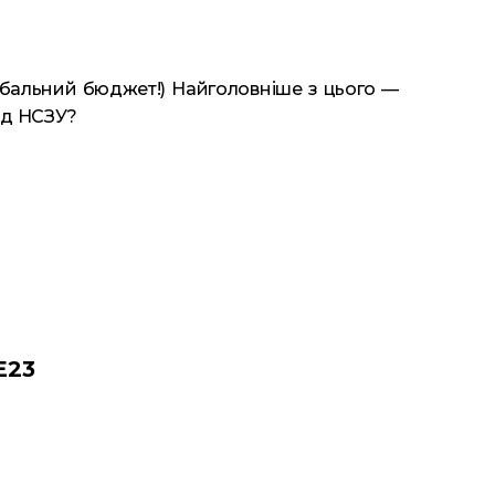
обальний бюджет!) Найголовніше з цього —
ід НСЗУ?
E23