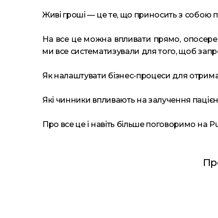
Живі гроші — це те, що приносить з собою п
На все це можна впливати прямо, опосере
ми все систематизували для того, щоб запр
Як налаштувати бізнес-процеси для отрим
Які чинники впливають на залучення пацієнт
Про все це і навіть більше поговоримо на Pub
Пр