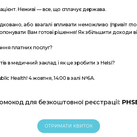
ацієнт. Неживі — все, що сплачує держава.
дковано, або взагалі впливати неможливо (привіт гл
опонувати Вам готові рішення! Як збільшити доходи в
ання платних послуг?
ів в медичний заклад і як це зробити з Helsi?
lic Health! 4 жовтня, 14:00 в залі №6А.
омокод для безкоштовної реєстрації:
PHS
ОТРИМАТИ КВИТОК