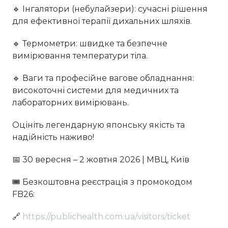
🔹 Інгалятори (небулайзери): сучасні рішення
для ефективної терапії дихальних шляхів.
🔹 Термометри: швидке та безпечне
вимірювання температури тіла.
🔹 Ваги та професійне вагове обладнання:
високоточні системи для медичних та
лабораторних вимірювань.
Оцініть легендарную японську якість та
надійність наживо!
📅 30 вересня – 2 жовтня 2026 | МВЦ, Київ
🎟 Безкоштовна реєстрація з промокодом
FB26:
🔗
https://publichealth.com.ua/visitors/ticket