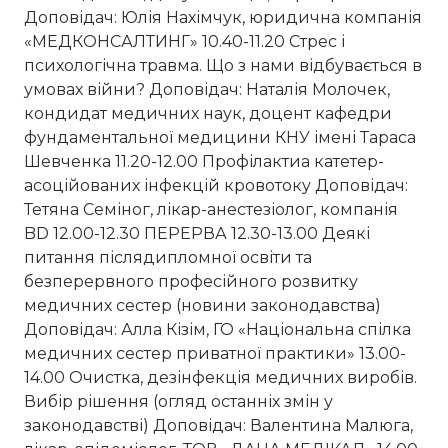
Доповідач: Юлія Нахімчук, юридична компанія
«МЕДКОНСАЛТИНГ» 10.40-11.20 Стрес і
психологічна травма. Що з нами відбувається в
умовах війни? Доповідач: Наталія Молочек,
кондидат медичних наук, доцент кафедри
фундаментальної медицини КНУ імені Тараса
Шевченка 11.20-12.00 Профілактиа катетер-
асоційованих інфекцій кровотоку Доповідач:
Тетяна Семіног, лікар-анестезіолог, компанія
BD 12.00-12.30 ПЕРЕРВА 12.30-13.00 Деякі
питання післядипломної освіти та
безперервного професійного розвитку
медичних сестер (новини законодавства)
Доповідач: Алла Кізім, ГО «Національна спілка
медичних сестер приватної практики» 13.00-
14.00 Очистка, дезінфекція медичних виробів.
Вибір рішення (огляд останніх змін у
законодавстві) Доповідач: Валентина Малюга,