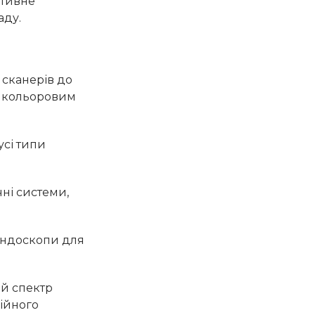
ктивне
аду.
 сканерів до
з кольоровим
усі типи
чні системи,
-ендоскопи для
ий спектр
ційного