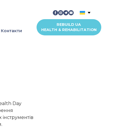
REBUILD UA
HEALTH & REHABILITATION
Контакти
ealth Day
рення
 інструментів
.