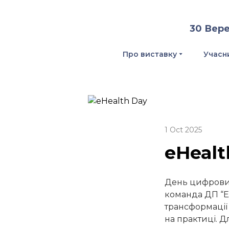
30 Вере
Про виставку
Учасн
1 Oct 2025
eHealt
День цифрових
команда ДП “Е
трансформації
на практиці. Д