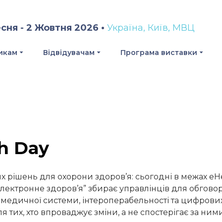
сня - 2 Жовтня 2026 •
Україна, Київ, МВЦ
икам
Відвідувачам
Програма виставки
h Day
 рішень для охорони здоров’я: сьогодні в межах eH
лектронне здоров’я” збирає управлінців для обгово
 медичної системи, інтероперабельності та цифрових
ля тих, хто впроваджує зміни, а не спостерігає за ними