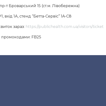
 пр-т Броварський 15 (ст.м. Лівобережна)
, вхід 1А, стенд “Бетта-Сервіс” 1A-C8
виток зараз:
https://publichealth.com.ua/visitors/ticket
з промокодами: FB25