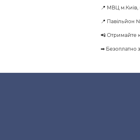
📍 МВЦ м.Київ,
📍 Павільйон №1
📲 Отримайте к
➡ Безоплатно 