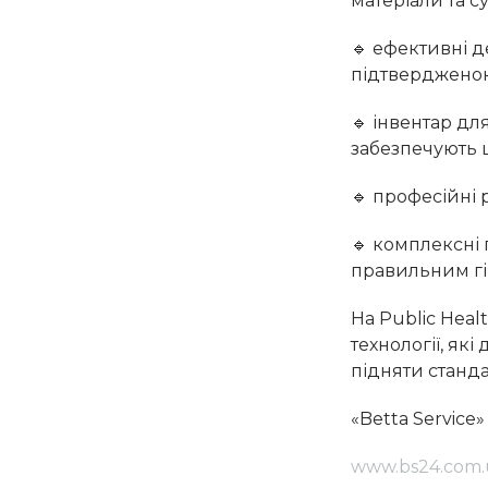
матеріали та с
🔹 ефективні д
підтвердженою
🔹 інвентар дл
забезпечують 
🔹 професійні 
🔹 комплексні
правильним гі
На Public Heal
технології, як
підняти станд
«Betta Service
www.bs24.com.