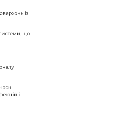
оверхонь із
 системи, що
соналу
часні
фекцій і