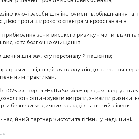
учасні рішення провідних світових брендів;
езінфікуючі засоби для інструментів, обладнання та п
 дією проти широкого спектра мікроорганізмів;
я прибирання зони високого ризику - мопи, візки та
швидке та безпечне очищення;
рішення для захисту персоналу й пацієнтів;
 програми — від підбору продуктів до навчання пер
гієнічним практикам.
th 2025 експерти «Betta Service» продемонструють су
і дозволяють оптимізувати витрати, знизити ризики ін
арти безпеки медичних закладів на новий рівень.
» - надійний партнер чистоти та гігієни у медицині.
ua